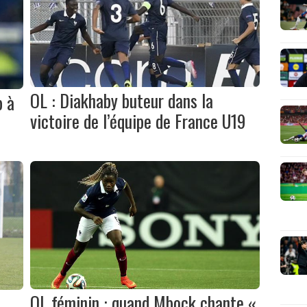
OL : Diakhaby buteur dans la
p à
victoire de l’équipe de France U19
OL féminin : quand Mbock chante «