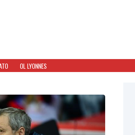
ATO
OL LYONNES