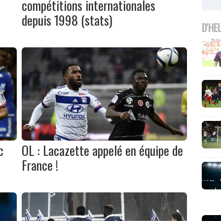
compétitions internationales
depuis 1998 (stats)
D'HE
c
OL : Lacazette appelé en équipe de
France !