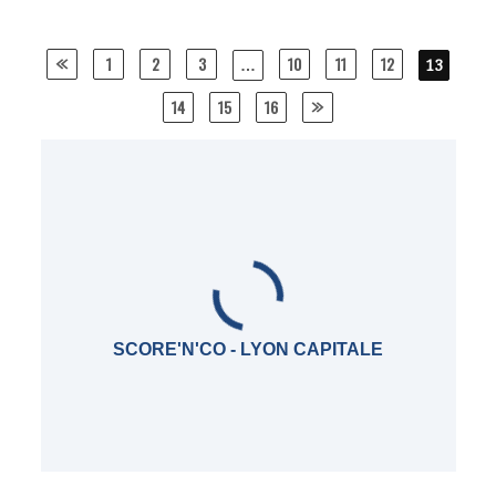
Posts
1
2
3
10
11
12
…
13
navigation
14
15
16
SCORE'N'CO - LYON CAPITALE