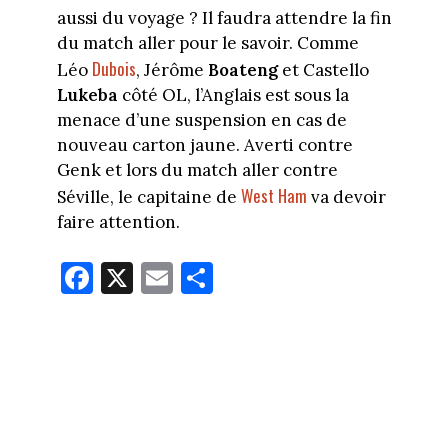
aussi du voyage ? Il faudra attendre la fin
du match aller pour le savoir. Comme
Dubois
Léo
, Jérôme
Boateng
et Castello
Lukeba
côté OL, l’Anglais est sous la
menace d’une suspension en cas de
nouveau carton jaune. Averti contre
Genk et lors du match aller contre
West Ham
Séville, le capitaine de
va devoir
faire attention.
Fa
X
E
Pa
ce
m
rt
bo
ail
ag
ok
er