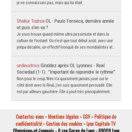
je ne connaissais pas, mais qui lui était…
Shakur Tudroa
OL : Paulo Fonseca, dernière année
et puis s'en va ?
Je vous trouve quand même ultra pessimiste et dans la
culture de l’instant. On n’est que tout début août, avec une
prépa décalée, un effectif tronqué de ses mondialistes et…
undeuxtrois
Giraldez après OL Lyonnes - Real
Sociedad (1-1) : "Important de reprendre le rythme"
Non pour le coup Weir n'a quasiment jamais joué sur le
côté droit avec le Real, j'en suis quasiment persuadé. Elle
est par ailleurs gauchère. Elle a joué très principalement…
Contactez-nous
-
Mentions légales
-
CGV
-
Politique de
confidentialité
-
Gestion des cookies
-
Lyon Capitale TV
Olympique-et-Lyonnais - 6 rue Gorge de Loup - 69009 Lyon