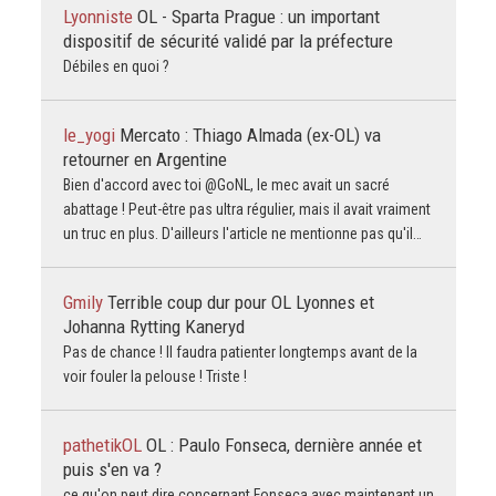
Lyonniste
OL - Sparta Prague : un important
dispositif de sécurité validé par la préfecture
Débiles en quoi ?
le_yogi
Mercato : Thiago Almada (ex-OL) va
retourner en Argentine
Bien d'accord avec toi @GoNL, le mec avait un sacré
abattage ! Peut-être pas ultra régulier, mais il avait vraiment
un truc en plus. D'ailleurs l'article ne mentionne pas qu'il…
Gmily
Terrible coup dur pour OL Lyonnes et
Johanna Rytting Kaneryd
Pas de chance ! Il faudra patienter longtemps avant de la
voir fouler la pelouse ! Triste !
pathetikOL
OL : Paulo Fonseca, dernière année et
puis s'en va ?
ce qu'on peut dire concernant Fonseca avec maintenant un