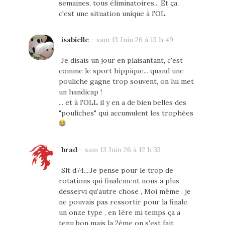
semaines, tous éliminatoires... Et ça,
c'est une situation unique à l'OL.
isabielle
-
sam 13 Juin 26 à 13 h 49
Je disais un jour en plaisantant, c'est
comme le sport hippique... quand une
pouliche gagne trop souvent, on lui met
un handicap !
... et à l'OLL il y en a de bien belles des
"pouliches" qui accumulent les trophées
brad
-
sam 13 Juin 26 à 12 h 33
Slt d74....Je pense pour le trop de
rotations qui finalement nous a plus
desservi qu'autre chose , Moi même , je
ne pouvais pas ressortir pour la finale
un onze type , en 1ére mi temps ça a
tenu bon mais la 2éme on s'est fait