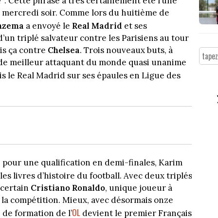
r"
. Cette phrase a très certainement été l’une
x mercredi soir. Comme lors du huitième de
nzema
a envoyé le
Real Madrid
et ses
’un triplé salvateur contre les Parisiens au tour
mis ça contre
Chelsea
. Trois nouveaux buts, à
tut de meilleur attaquant du monde quasi unanime
s le Real Madrid sur ses épaules en Ligue des
 pour une qualification en demi-finales, Karim
es livres d’histoire du football. Avec deux triplés
n certain
Cristiano Ronaldo
, unique joueur à
 la compétition. Mieux, avec désormais onze
OL
 de formation de l’
devient le premier Français