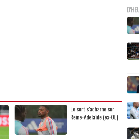
D'HE
Le sort s’acharne sur
Reine-Adelaïde (ex-OL)