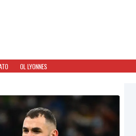
ATO
OL LYONNES