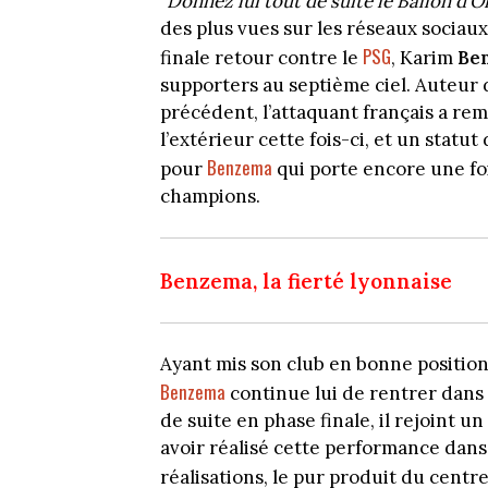
"Donnez lui tout de suite le Ballon d’O
des plus vues sur les réseaux sociau
PSG
finale retour contre le
, Karim
Be
supporters au septième ciel. Auteur d
précédent, l’attaquant français a re
l’extérieur cette fois-ci, et un sta
Benzema
pour
qui porte encore une foi
champions.
Benzema, la fierté lyonnaise
Ayant mis son club en bonne position
Benzema
continue lui de rentrer dans l
de suite en phase finale, il rejoint u
avoir réalisé cette performance dans
réalisations, le pur produit du centre