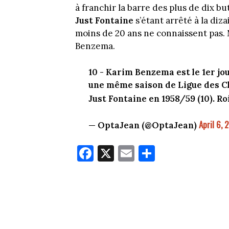
à franchir la barre des plus de dix 
Just Fontaine
s’étant arrêté à la diz
moins de 20 ans ne connaissent pas. 
Benzema.
10 - Karim Benzema est le 1er j
une même saison de Ligue des Cha
Just Fontaine en 1958/59 (10). Ro
April 6, 
— OptaJean (@OptaJean)
Fa
X
E
Pa
ce
m
rt
bo
ail
ag
ok
er