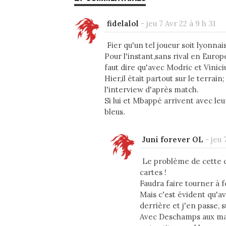
fidelalol
-
jeu 7 Avr 22 à 9 h 31
Fier qu'un tel joueur soit lyonnais
Pour l'instant,sans rival en Europ
faut dire qu'avec Modric et Vinicius
Hier,il était partout sur le terra
l'interview d'après match.
Si lui et Mbappé arrivent avec leu
bleus.
Juni forever OL
-
jeu 
Le problème de cette c
cartes !
Faudra faire tourner à f
Mais c'est évident qu'a
derrière et j'en passe, 
Avec Deschamps aux mane