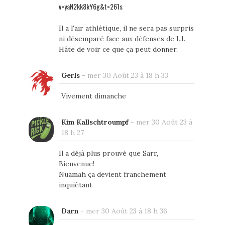
v=yaN2kk8kY6g&t=261s
Il a l'air athlétique, il ne sera pas surpris
ni désemparé face aux défenses de L1.
Hâte de voir ce que ça peut donner.
Gerls
-
mer 30 Août 23 à 18 h 33
Vivement dimanche
Kim Kallschtroumpf
-
mer 30 Août 23 à
18 h 27
Il a déjà plus prouvé que Sarr,
Bienvenue!
Nuamah ça devient franchement
inquiètant
Darn
-
mer 30 Août 23 à 18 h 36