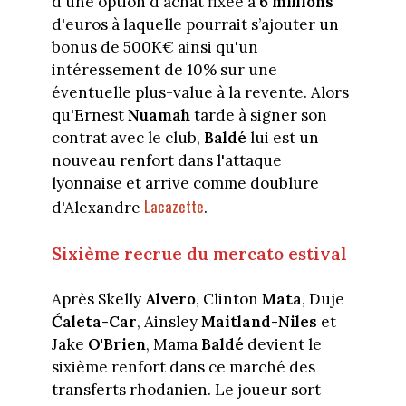
d'une option d'achat fixée à
6 millions
d'euros à laquelle pourrait s’ajouter un
bonus de 500K€ ainsi qu'un
intéressement de 10% sur une
éventuelle plus-value à la revente. Alors
qu'Ernest
Nuamah
tarde à signer son
contrat avec le club,
Baldé
lui est un
nouveau renfort dans l'attaque
lyonnaise et arrive comme doublure
Lacazette
d'Alexandre
.
Sixième recrue du mercato estival
Après Skelly
Alvero
, Clinton
Mata
, Duje
Ćaleta-Car
, Ainsley
Maitland-Niles
et
Jake
O'Brien
, Mama
Baldé
devient le
sixième renfort dans ce marché des
transferts rhodanien. Le joueur sort