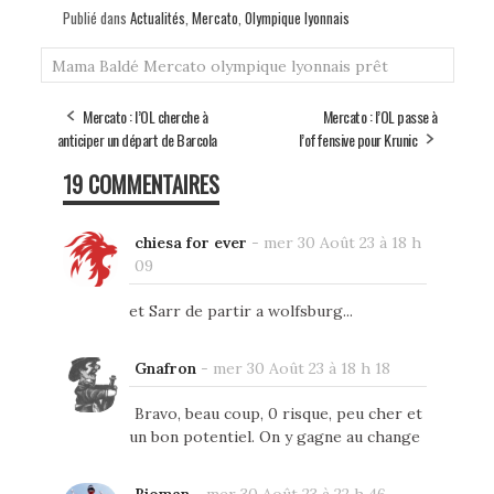
Publié dans
Actualités
,
Mercato
,
Olympique lyonnais
Mama Baldé
Mercato
olympique lyonnais
prêt
Mercato : l’OL cherche à
Mercato : l’OL passe à
anticiper un départ de Barcola
l’offensive pour Krunic
19 COMMENTAIRES
chiesa for ever
-
mer 30 Août 23 à 18 h
09
et Sarr de partir a wolfsburg...
Gnafron
-
mer 30 Août 23 à 18 h 18
Bravo, beau coup, 0 risque, peu cher et
un bon potentiel. On y gagne au change
Bioman
-
mer 30 Août 23 à 22 h 46