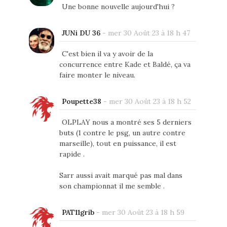
Une bonne nouvelle aujourd'hui ?
JUNi DU 36
-
mer 30 Août 23 à 18 h 47
C'est bien il va y avoir de la
concurrence entre Kade et Baldé, ça va
faire monter le niveau.
Poupette38
-
mer 30 Août 23 à 18 h 52
OLPLAY nous a montré ses 5 derniers
buts (1 contre le psg, un autre contre
marseille), tout en puissance, il est
rapide .
Sarr aussi avait marqué pas mal dans
son championnat il me semble .
PAT11grib
-
mer 30 Août 23 à 18 h 59