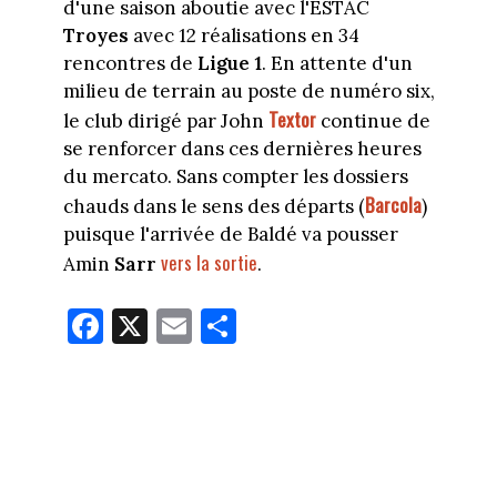
d'une saison aboutie avec l'ESTAC
Troyes
avec 12 réalisations en 34
rencontres de
Ligue 1
. En attente d'un
milieu de terrain au poste de numéro six,
Textor
le club dirigé par John
continue de
se renforcer dans ces dernières heures
du mercato. Sans compter les dossiers
Barcola
chauds dans le sens des départs (
)
puisque l'arrivée de Baldé va pousser
vers la sortie
Amin
Sarr
.
Fa
X
E
Pa
ce
m
rt
bo
ail
ag
ok
er