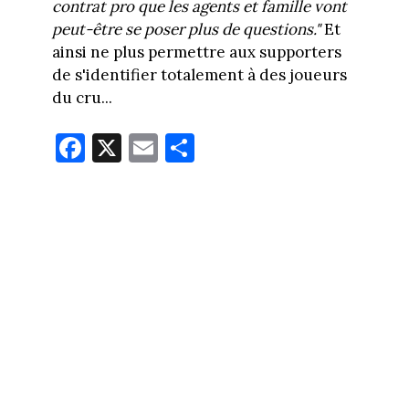
contrat pro que les agents et famille vont
peut-être se poser plus de questions."
Et
ainsi ne plus permettre aux supporters
de s'identifier totalement à des joueurs
du cru...
Fa
X
E
Pa
ce
m
rt
bo
ail
ag
ok
er