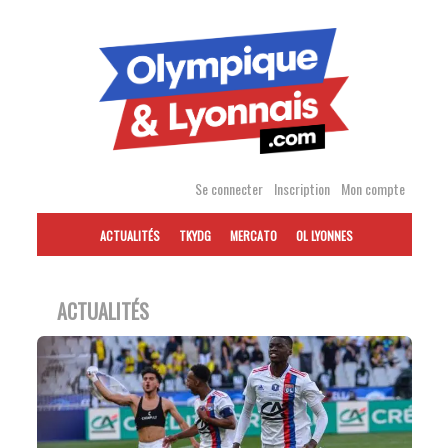
Accéder
au
contenu
Se connecter
Inscription
Mon compte
ACTUALITÉS
TKYDG
MERCATO
OL LYONNES
ACTUALITÉS