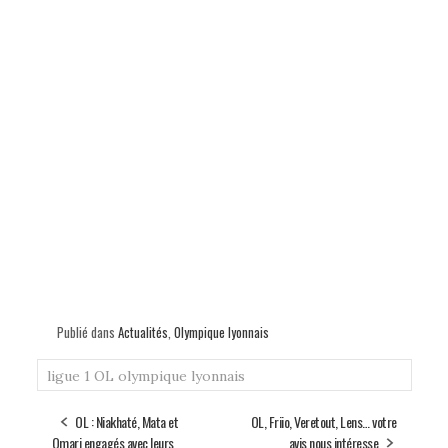
Publié dans
Actualités
,
Olympique lyonnais
ligue 1
OL
olympique lyonnais
OL : Niakhaté, Mata et
OL, Friio, Veretout, Lens… votre
Omari engagés avec leurs
avis nous intéresse