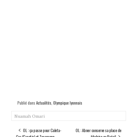
Publié dans
Actualités
,
Olympique lyonnais
Nuamah
Omari
OL : ça passe pour Caleta-
OL : Abner conserve sa place de
Car (Croatie) et Tessmann
titulaire au Brésil