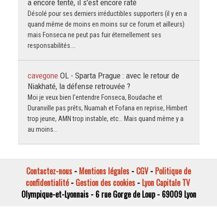
a encore tenté, il s'est encore raté
Désolé pour ses derniers irréductibles supporters (il y en a
quand même de moins en moins sur ce forum et ailleurs)
mais Fonseca ne peut pas fuir éternellement ses
responsabilités.…
cavegone
OL - Sparta Prague : avec le retour de
Niakhaté, la défense retrouvée ?
Moi je veux bien l’entendre Fonseca, Boudache et
Duranville pas prêts, Nuamah et Fofana en reprise, Himbert
trop jeune, AMN trop instable, etc… Mais quand même y a
au moins…
Contactez-nous
-
Mentions légales
-
CGV
-
Politique de
confidentialité
-
Gestion des cookies
-
Lyon Capitale TV
Olympique-et-Lyonnais - 6 rue Gorge de Loup - 69009 Lyon