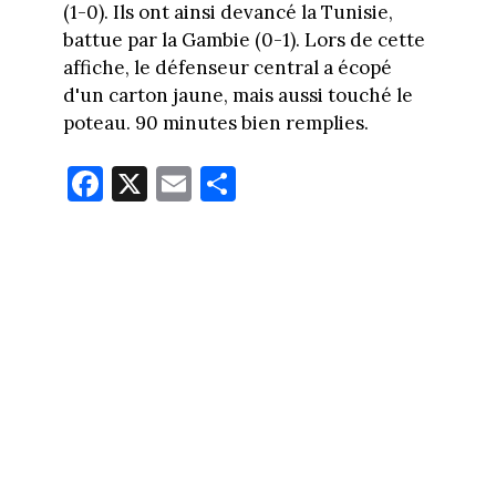
(1-0). Ils ont ainsi devancé la Tunisie,
battue par la Gambie (0-1). Lors de cette
affiche, le défenseur central a écopé
d'un carton jaune, mais aussi touché le
poteau. 90 minutes bien remplies.
Fa
X
E
Pa
ce
m
rt
bo
ail
ag
ok
er