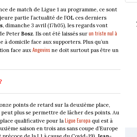
sence de match de Ligue 1 au programme, ce sont
ure partie l’actualité de l’
OL
ces derniers
s
, dimanche 3 avril (17h05), les regards vont
un triste nul à
de Peter
Bosz
. Ils ont été laissés sur
e à domicile face aux supporters. Plus qu’un
Angevins
tion face aux
ne doit surtout pas être un
?
onze points de retard sur la deuxième place,
ne peut plus se permettre de lâcher des points. Au
Ligue Europa
lace qualificative pour la
qui est à
deuxième saison en trois ans sans coupe d’Europe
t précoce de la L1 à cause du Covid-19),
Jean-