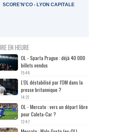
SCORE'N'CO - LYON CAPITALE
URE EN HEURE
OL - Sparta Prague : déjà 40 000
billets vendus
15:46
L'OL déstabilisé par l'OM dans la
presse britannique ?
14:21
OL - Mercato : vers un départ libre
pour Caleta-Car ?
12:47
Mercato : Malo Gusto (ex-OL)