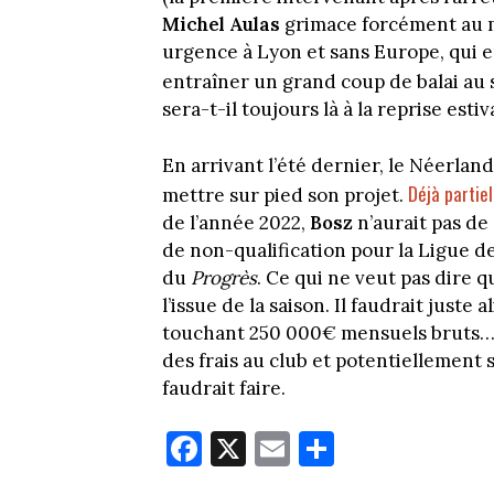
Michel Aulas
grimace forcément au m
urgence à Lyon et sans Europe, qui en
entraîner un grand coup de balai au s
sera-t-il toujours là à la reprise estiv
En arrivant l’été dernier, le Néerland
Déjà partie
mettre sur pied son projet.
de l’année 2022,
Bosz
n’aurait pas de
de non-qualification pour la Ligue d
du
Progrès
. Ce qui ne veut pas dire q
l’issue de la saison. Il faudrait juste
touchant 250 000€ mensuels bruts… R
des frais au club et potentiellement 
faudrait faire.
Fa
X
E
Pa
ce
m
rt