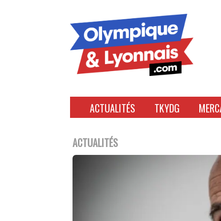
Accéder
au
contenu
ACTUALITÉS
TKYDG
MERC
ACTUALITÉS