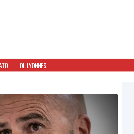
ATO
OL LYONNES