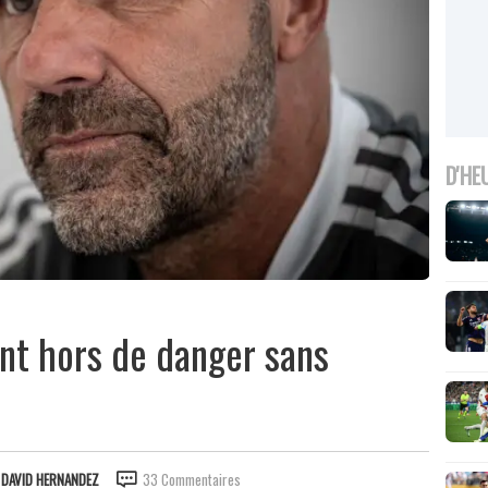
D'HE
ent hors de danger sans
R
DAVID HERNANDEZ
33 Commentaires