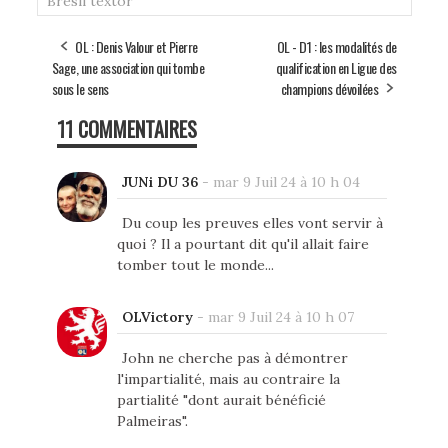
Brésil
textor
OL : Denis Valour et Pierre
OL - D1 : les modalités de
Sage, une association qui tombe
qualification en Ligue des
sous le sens
champions dévoilées
11 COMMENTAIRES
JUNi DU 36
-
mar 9 Juil 24 à 10 h 04
Du coup les preuves elles vont servir à
quoi ? Il a pourtant dit qu'il allait faire
tomber tout le monde...
OLVictory
-
mar 9 Juil 24 à 10 h 07
John ne cherche pas à démontrer
l'impartialité, mais au contraire la
partialité "dont aurait bénéficié
Palmeiras".