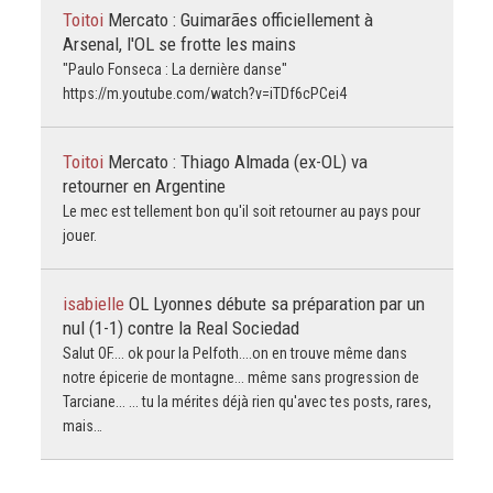
Toitoi
Mercato : Guimarães officiellement à
Arsenal, l'OL se frotte les mains
"Paulo Fonseca : La dernière danse"
https://m.youtube.com/watch?v=iTDf6cPCei4
Toitoi
Mercato : Thiago Almada (ex-OL) va
retourner en Argentine
Le mec est tellement bon qu'il soit retourner au pays pour
jouer.
isabielle
OL Lyonnes débute sa préparation par un
nul (1-1) contre la Real Sociedad
Salut OF.... ok pour la Pelfoth....on en trouve même dans
notre épicerie de montagne... même sans progression de
Tarciane... ... tu la mérites déjà rien qu'avec tes posts, rares,
mais…