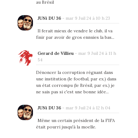
au Brésil
JUNi DU 36
-
mar 9 Juil 24 à 10 h 23
Il ferait mieux de vendre le club, il va
finir par avoir de gros ennuies la bas...
Gerard de Villieu
-
mar 9 Juil 24 à 11 h
54
Dénoncer la corruption régnant dans
une institution (le footbal, par ex.) dans
un état corrompu (le Brésil, par ex.) je
ne sais pas si c'est une bonne idée...
JUNi DU 36
-
mar 9 Juil 24 à 12 h 04
Même un certain président de la FIFA
était pourri jusqu'à la moelle.