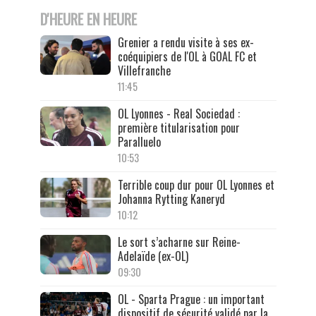
D'HEURE EN HEURE
Grenier a rendu visite à ses ex-
coéquipiers de l'OL à GOAL FC et
Villefranche
11:45
OL Lyonnes - Real Sociedad :
première titularisation pour
Paralluelo
10:53
Terrible coup dur pour OL Lyonnes et
Johanna Rytting Kaneryd
10:12
Le sort s’acharne sur Reine-
Adelaïde (ex-OL)
09:30
OL - Sparta Prague : un important
dispositif de sécurité validé par la