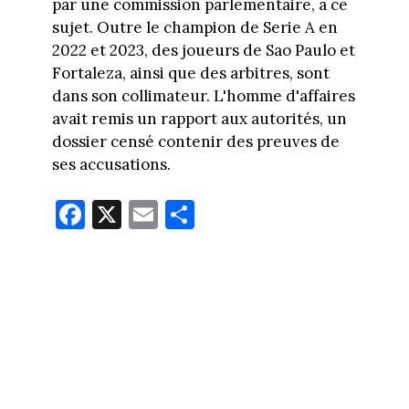
par une commission parlementaire, à ce
sujet. Outre le champion de Serie A en
2022 et 2023, des joueurs de Sao Paulo et
Fortaleza, ainsi que des arbitres, sont
dans son collimateur. L'homme d'affaires
avait remis un rapport aux autorités, un
dossier censé contenir des preuves de
ses accusations.
Fa
X
E
Pa
ce
m
rt
bo
ail
ag
ok
er