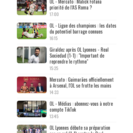
OL - Mercato : Malick Fofana
priorité de l’AS Roma ?
17:00
OL - Ligue des champions : les dates
du potentiel barrage connues
16:15
Giraldez après OL Lyonnes - Real
Sociedad (1-1) : "Important de
reprendre le rythme"
15:25
Mercato : Guimarães officiellement
à Arsenal, l'OL se frotte les mains
14:33
OL - Médias : abonnez-vous à notre
compte TikTok
13:45
OL Lyonnes débute sa préparation