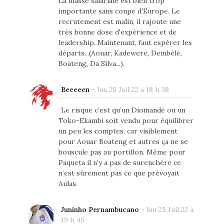
La masse salariale est bien trop
importante sans coupe d'Europe. Le
recrutement est malin, il rajoute une
très bonne dose d'expérience et de
leadership. Maintenant, faut espérer les
départs...(Aouar, Kadewere, Dembélé,
Boateng, Da Silva...).
Beeeeen
-
lun 25 Juil 22 à 18 h 38
Le risque c’est qu’un Diomandé ou un
Toko-Ekambi soit vendu pour équilibrer
un peu les comptes, car visiblement
pour Aouar Boateng et autres ça ne se
bouscule pas au portillon. Même pour
Paqueta il n’y a pas de surenchère ce
n’est sûrement pas ce que prévoyait
Aulas.
Juninho Pernambucano
-
lun 25 Juil 22 à
19 h 45