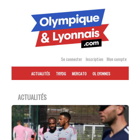
Accéder
au
contenu
Se connecter
Inscription
Mon compte
ACTUALITÉS
TKYDG
MERCATO
OL LYONNES
ACTUALITÉS