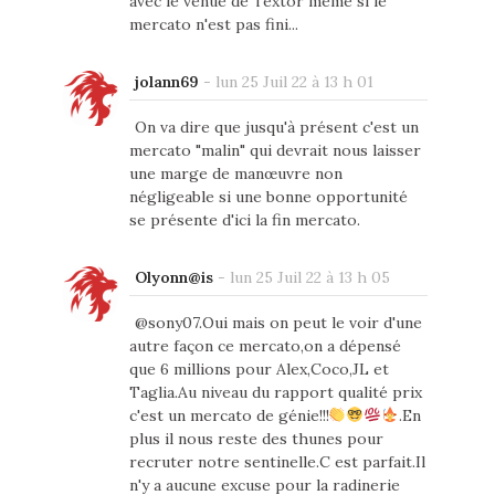
avec le venue de Textor même si le
mercato n'est pas fini...
jolann69
-
lun 25 Juil 22 à 13 h 01
On va dire que jusqu'à présent c'est un
mercato "malin" qui devrait nous laisser
une marge de manœuvre non
négligeable si une bonne opportunité
se présente d'ici la fin mercato.
Olyonn@is
-
lun 25 Juil 22 à 13 h 05
@sony07.Oui mais on peut le voir d'une
autre façon ce mercato,on a dépensé
que 6 millions pour Alex,Coco,JL et
Taglia.Au niveau du rapport qualité prix
c'est un mercato de génie!!!
.En
plus il nous reste des thunes pour
recruter notre sentinelle.C est parfait.Il
n'y a aucune excuse pour la radinerie