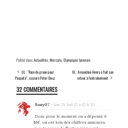
Publié dans
Actualités
,
Mercato
,
Olympique lyonnais
OL : "Rien de grave pour
OL : Amandine Henry a fait son
Paquetá", rassure Peter Bosz
retour à l'entraînement
32 COMMENTAIRES
Sony07
-
lun 25 Juil 22 à 12 h 53
Donc pour le moment on a dépensé 6
M€, on est loin des chiffres annoncés