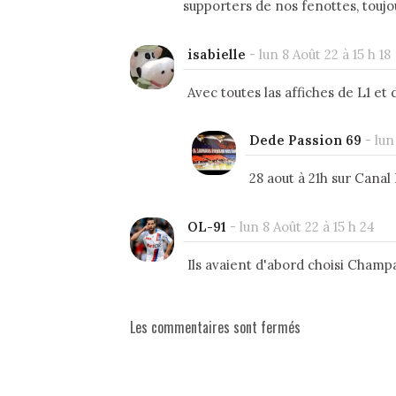
supporters de nos fenottes, toujo
isabielle
-
lun 8 Août 22 à 15 h 18
Avec toutes las affiches de L1 et d
Dede Passion 69
-
lun
28 aout à 21h sur Canal 
OL-91
-
lun 8 Août 22 à 15 h 24
Ils avaient d'abord choisi Champag
Les commentaires sont fermés