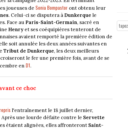
ter la campagne 2022-2023. En terminant
Sonia Bompastor
les joueuses de
ont obtenu leur
nnes
. Celui-ci se disputera à
Dunkerque
le
es. Face au
Paris-Saint-Germain
, sacré en
dine
Henry
et ses coéquipières tenteront de
yonnaises avaient remporté la première édition de
elle soit annulée les deux années suivantes en
de
Tribut de Dunkerque
, les deux meilleurs
croiseront le fer une première fois, avant de se
D1
décembre en
.
avant ce choc
repris
l'entraînement le 18 juillet dernier,
. Après une lourde défaite contre le
Servette
s étaient alignées, elles affronteront
Saint-