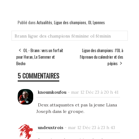
Publié dans
Actualités
,
Ligue des champions
,
OL Lyonnes
Brann
ligue des champions féminine
ol féminin
OL - Brann : vers un forfait
Ligue des champions : l’OL à
pour Horan, Le Sommer et
l’épreuve du calendrier et des
Becho
pépins
5 COMMENTAIRES
knoumkoufou
-
mar 12 Déc 23 à 20 h 41
Deux attaquantes et pas la jeune Liana
Joseph dans le groupe.
undeuxtrois
-
mar 12 Déc 23 à 23 h 43