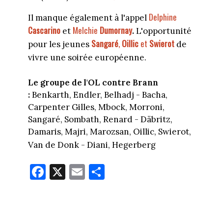
Delphine
Il manque également à l'appel
Cascarino
Melchie
Dumornay
et
.
L'opportunité
Sangaré
,
Oillic
et
Swierot
pour les jeunes
de
vivre une soirée européenne.
Le groupe de l'OL contre Brann
:
Benkarth, Endler, Belhadj - Bacha,
Carpenter Gilles, Mbock, Morroni,
Sangaré, Sombath, Renard - Däbritz,
Damaris, Majri, Marozsan, Oillic, Swierot,
Van de Donk - Diani, Hegerberg
Fa
X
E
Pa
ce
m
rt
bo
ail
ag
ok
er