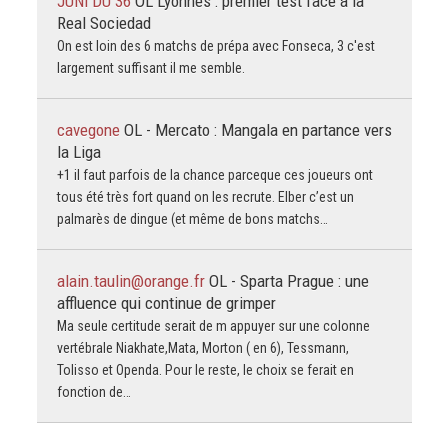
JUNi DU 36
OL Lyonnes : premier test face à la
Real Sociedad
On est loin des 6 matchs de prépa avec Fonseca, 3 c'est
largement suffisant il me semble.
cavegone
OL - Mercato : Mangala en partance vers
la Liga
+1 il faut parfois de la chance parceque ces joueurs ont
tous été très fort quand on les recrute. Elber c’est un
palmarès de dingue (et même de bons matchs…
alain.taulin@orange.fr
OL - Sparta Prague : une
affluence qui continue de grimper
Ma seule certitude serait de m appuyer sur une colonne
vertébrale Niakhate,Mata, Morton ( en 6), Tessmann,
Tolisso et Openda. Pour le reste, le choix se ferait en
fonction de…