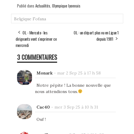
Publié dans
Actualités
,
Olympique lyonnais
Belgique
Fofana
OL - Mercato : les
OL : un départ plus vu en Ligue 1
dirigeants vont s'exprimer ce
depuis 1981
mercredi
3 COMMENTAIRES
Monark
-
mar 2 Sep 25 à 17 h 58
Notre pépite ! La bonne nouvelle que
nous attendions tous.
Cac40
-
mer 3 Sep 25 à 10 h 31
Ouf !