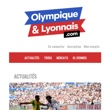
Accéder
au
contenu
Se connecter
Inscription
Mon compte
ACTUALITÉS
TKYDG
MERCATO
OL LYONNES
ACTUALITÉS