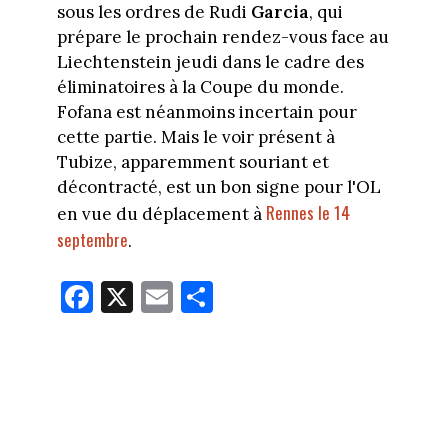
sous les ordres de Rudi
Garcia
, qui
prépare le prochain rendez-vous face au
Liechtenstein jeudi dans le cadre des
éliminatoires à la Coupe du monde.
Fofana est néanmoins incertain pour
cette partie. Mais le voir présent à
Tubize, apparemment souriant et
décontracté, est un bon signe pour l'OL
Rennes le 14
en vue du déplacement à
septembre
.
Fa
X
E
Pa
ce
m
rt
bo
ail
ag
ok
er