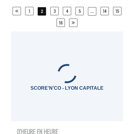
Posts
1
3
4
5
14
15
2
…
navigation
16
SCORE'N'CO - LYON CAPITALE
D'HEURE EN HEURE