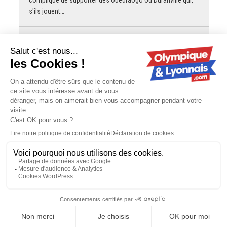
s'ils jouent…
Interol
OL - Sparta Prague : une affluence qui
continue de grimper
Ça peut, si ! C'est hyper important.
Sonny03
OL - Sparta Prague : une affluence qui
continue de grimper
J'ai arrêté de lire à Tessmann
gOLdorak
OL - Sparta Prague : une affluence qui
continue de grimper
On peut dire ce qu'on veut de Garcia, mais sa Belgique,
avec un effectif pourtant pas bandant, a montré plus de
choses contre l'Espagne que l'équipe de France
ultrafavorite avec…