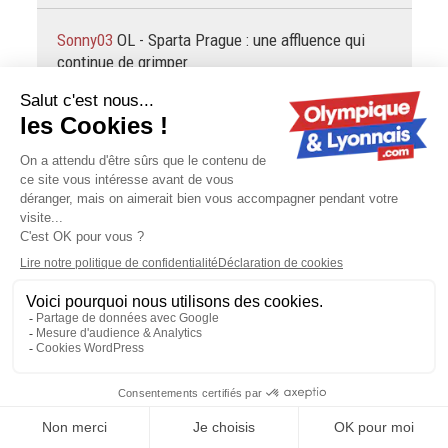
Sonny03
OL - Sparta Prague : une affluence qui
continue de grimper
J'ai arrêté de lire à Tessmann
gOLdorak
OL - Sparta Prague : une affluence qui
continue de grimper
On peut dire ce qu'on veut de Garcia, mais sa Belgique,
avec un effectif pourtant pas bandant, a montré plus de
choses contre l'Espagne que l'équipe de France
ultrafavorite avec…
gOLdorak
Mercato : en cas de départ de Šulc, l'OL
ne touchera pas tout l'argent
Mangala est payé pratiquement aussi cher que Tolisso,
donc se débarrasser d'un an de son salaire, c'est comme
faire entrer quelques millions d'euros dans les caisses. Au
hasard, pour payer…