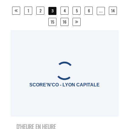
Posts
1
2
4
5
6
14
3
…
navigation
15
16
SCORE'N'CO - LYON CAPITALE
D'HEURE EN HEURE