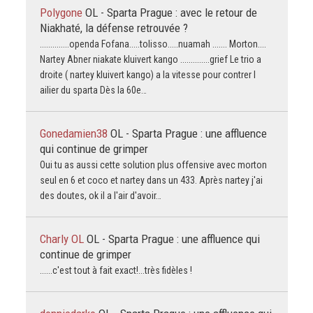
Polygone
OL - Sparta Prague : avec le retour de
Niakhaté, la défense retrouvée ?
..............openda Fofana.....tolisso.....nuamah ....... Morton....
Nartey Abner niakate kluivert kango ..............grief Le trio a
droite ( nartey kluivert kango) a la vitesse pour contrer l
ailier du sparta Dès la 60e…
Gonedamien38
OL - Sparta Prague : une affluence
qui continue de grimper
Oui tu as aussi cette solution plus offensive avec morton
seul en 6 et coco et nartey dans un 433. Après nartey j'ai
des doutes, ok il a l'air d'avoir…
Charly OL
OL - Sparta Prague : une affluence qui
continue de grimper
......c'est tout à fait exact!...très fidèles !