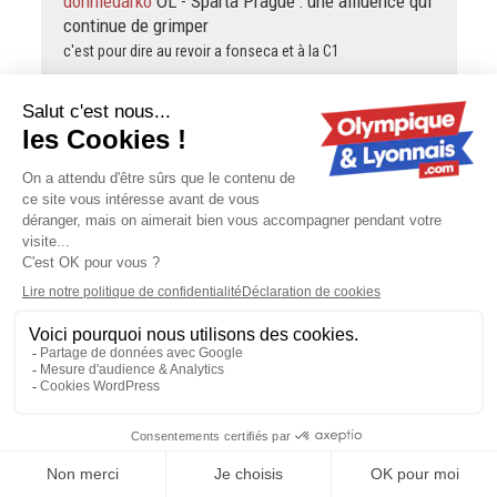
donniedarko
OL - Sparta Prague : une affluence qui
continue de grimper
c'est pour dire au revoir a fonseca et à la C1
pathetikOL
L'exercice des penalties réussit que
très peu à l'OL ces derniers temps
J’ai toujours essayé d’avoir un avis équilibré sur Fonseca.
Si vous m’aviez lu cela fait des mois que je déplore son
animation offensive, ses manques d'adaptation en cours
de matchs.…
paolo
Mercato : capitaine de la réserve d'OL
Lyonnes, Sarah Rougeron débarque à Thonon
Elle va vivre dans une très belle région
Interol
OL - Sparta Prague : avec le retour de
Niakhaté, la défense retrouvée ?
Pourrait-on savoir où Niakhaté en est de sa préparation ??