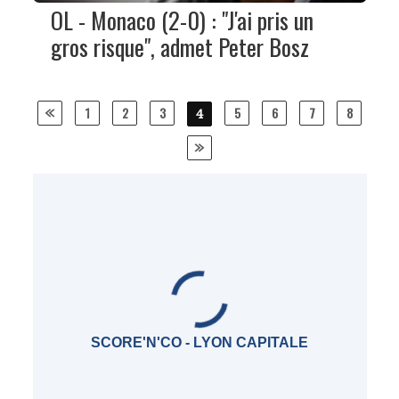
OL - Monaco (2-0) : "J'ai pris un
gros risque", admet Peter Bosz
Posts
1
2
3
5
6
7
8
4
navigation
SCORE'N'CO - LYON CAPITALE