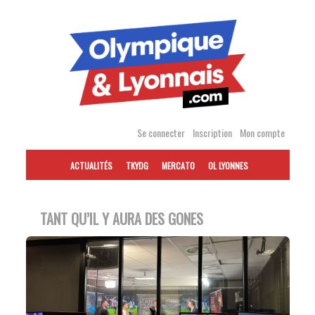
Accéder
au
contenu
Se connecter
Inscription
Mon compte
ACTUALITÉS
TKYDG
MERCATO
OL LYONNES
TANT QU’IL Y AURA DES GONES