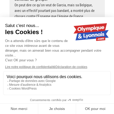
On peut dire ce qu'on veut de Garcia, mais sa Belgique,
avec un effectif pourtant pas bandant, a montré plus de
choses contre l'Espagne que l'équipe de France
ultrafavorite avec…
gOLdorak
Mercato : en cas de départ de Šulc, l'OL
ne touchera pas tout l'argent
Mangala est payé pratiquement aussi cher que Tolisso,
donc se débarrasser d'un an de son salaire, c'est comme
faire entrer quelques millions d'euros dans les caisses. Au
hasard, pour payer…
Tongariro
OL - Sparta Prague : une affluence qui
continue de grimper
Revoyez la décla de Fonseca juste avant le match vs Lens
lors de la dernière journée la saison passée alors que si on
gagnait on finissait 3èmes :
https://x.com/ActuFoot_/status/2055346517301416209