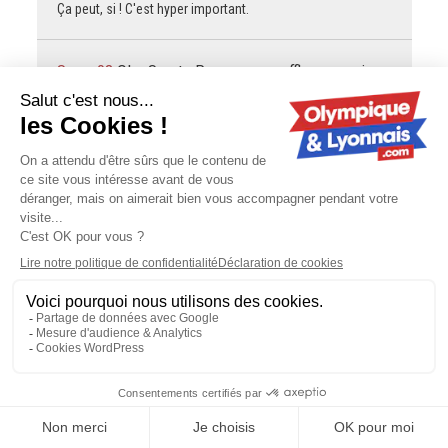
Ça peut, si ! C'est hyper important.
Sonny03
OL - Sparta Prague : une affluence qui
continue de grimper
J'ai arrêté de lire à Tessmann
gOLdorak
OL - Sparta Prague : une affluence qui
continue de grimper
On peut dire ce qu'on veut de Garcia, mais sa Belgique,
avec un effectif pourtant pas bandant, a montré plus de
choses contre l'Espagne que l'équipe de France
ultrafavorite avec…
gOLdorak
Mercato : en cas de départ de Šulc, l'OL
ne touchera pas tout l'argent
Mangala est payé pratiquement aussi cher que Tolisso,
donc se débarrasser d'un an de son salaire, c'est comme
faire entrer quelques millions d'euros dans les caisses. Au