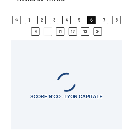
Posts
1
2
3
4
5
7
8
6
navigation
9
11
12
13
…
SCORE'N'CO - LYON CAPITALE