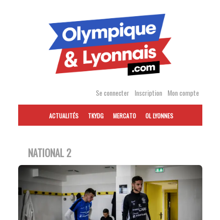
Accéder
au
contenu
Se connecter
Inscription
Mon compte
ACTUALITÉS
TKYDG
MERCATO
OL LYONNES
NATIONAL 2