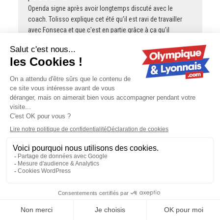
Openda signe après avoir longtemps discuté avec le
coach. Tolisso explique cet été qu'il est ravi de travailler
avec Fonseca et que c'est en partie grâce à ça qu'il
resigne.
PAT11grib
OL : Paulo Fonseca, dernière année et
puis s'en va ?
Bravo pour ce post plein d'analyse et de mesure.
PAT11grib
OL : Paulo Fonseca, dernière année et
puis s'en va ?
C'est dingue ça d'avoir des avis aussi tranchés sans
regardé les matchs. Du coup tu répètes ce que tu lus ? Moi
j'aime trop l'OL pour ne pas regarder. Je…
cavegone
OL - Mercato : Orel Mangala prêté à
Getafe