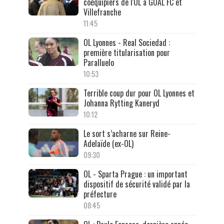
coéquipiers de l'OL à GOAL FC et
Villefranche
11:45
OL Lyonnes - Real Sociedad :
première titularisation pour
Paralluelo
10:53
Terrible coup dur pour OL Lyonnes et
Johanna Rytting Kaneryd
10:12
Le sort s’acharne sur Reine-
Adelaïde (ex-OL)
09:30
OL - Sparta Prague : un important
dispositif de sécurité validé par la
préfecture
08:45