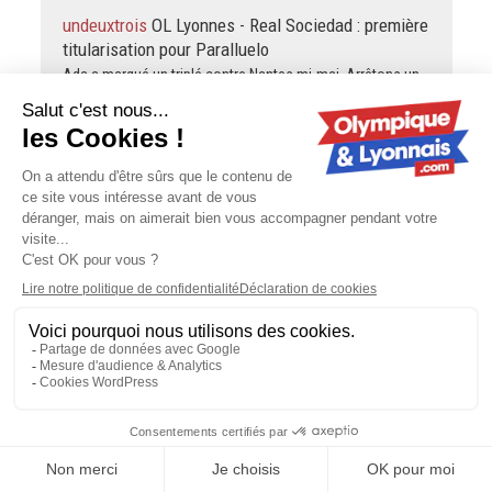
undeuxtrois
OL Lyonnes - Real Sociedad : première
titularisation pour Paralluelo
Ada a marqué un triplé contre Nantes mi-mai. Arrêtons un
peu les mensonges. Et une frappe de 30m ne constitue
pas plus un "vrai but" qu'une tête. Son rôle est…
Vudailleurs
OL - Mercato : vers un départ libre
pour Caleta-Car ?
La masse salariale ne se joue pas sur ces 3 joueurs à l'OL.
Et tu peux faire du trading en parallèle de ces 3 joueurs...
Olympien First
Mercato : Guimarães officiellement
à Arsenal, l'OL se frotte les mains
Désolé, mais Fonseca a le soutien total du staff et des
responsables directs (Louis-Jean, Gerlinger) et en plus
celui de la Présidente Mme Kang. Comme le souligne Hugo
Guillemet, même…