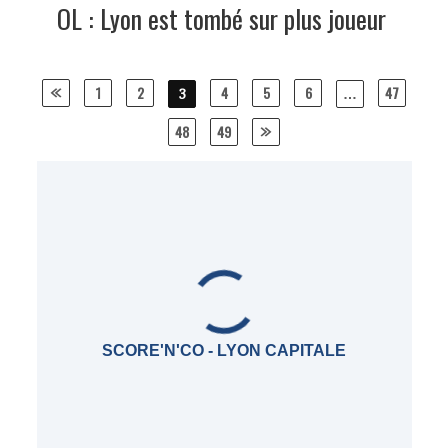
OL : Lyon est tombé sur plus joueur
Posts
1
2
4
5
6
47
3
…
navigation
48
49
SCORE'N'CO - LYON CAPITALE