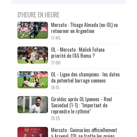
D'HEURE EN HEURE
Mercato : Thiago Almada (ex-OL) va
retourner en Argentine
17:45
OL - Mercato : Malick Fofana
priorité de l’AS Roma ?
17:00
OL - Ligue des champions : les dates
du potentiel barrage connues
16:15
Giraldez après OL Lyonnes - Real
Sociedad (1-1) : "Important de
reprendre le rythme"
15:25
Mercato : Guimarães officiellement
à Arsenal, l'OL se frotte les mains